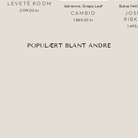
LEVETÈ ROOM
Adrienne, Grape Leaf
Bukse 144
2.199,00 kr
CAMBIO
JOS
RIB
1.889,00 kr
1.495
POPULÆRT BLANT ANDRE
Salg
Bakula, White